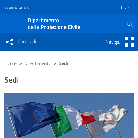
Governo Italiano
ITA
Vai al contenuto principale
Raggiungi il piè di pagina
Dipartimento
della Protezione Civile
Condividi
Naviga
Condividi sui social network
Condividi su Facebook
Condividi su Twitter
Home
>
Dipartimento
>
Sedi
Condividi su LinkedIn
Sedi