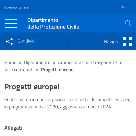
Governo Italiano
ITA
Vai al contenuto principale
Raggiungi il piè di pagina
Dipartimento
della Protezione Civile
Condividi
Naviga
Condividi sui social network
Condividi su Facebook
Condividi su Twitter
Home
>
Dipartimento
>
Amministrazione trasparente
>
Altri contenuti
>
Condividi su LinkedIn
Progetti europei
Progetti europei
Pubblichiamo in questa pagina il prospetto dei progetti europei,
in programma fino al 2030, aggiornato a marzo 2024.
Allegati