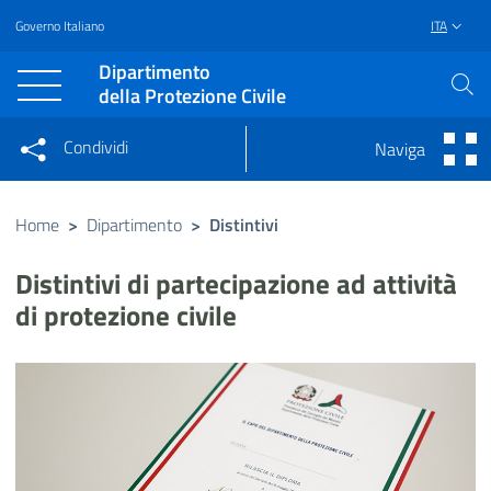
Governo Italiano
ITA
Vai al contenuto principale
Raggiungi il piè di pagina
Dipartimento
della Protezione Civile
Condividi
Naviga
Condividi sui social network
Condividi su Facebook
Condividi su Twitter
Home
>
Dipartimento
>
Distintivi
Condividi su LinkedIn
Distintivi di partecipazione ad attività
di protezione civile