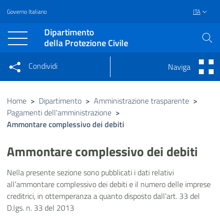
Governo Italiano
ITA
Vai al contenuto principale
Raggiungi il piè di pagina
Dipartimento
della Protezione Civile
Condividi
Naviga
Condividi sui social network
Condividi su Facebook
Condividi su Twitter
Home
>
Dipartimento
>
Amministrazione trasparente
>
Pagamenti dell'amministrazione
Condividi su LinkedIn
>
Ammontare complessivo dei debiti
Ammontare complessivo dei debiti
Nella presente sezione sono pubblicati i dati relativi
all’ammontare complessivo dei debiti e il numero delle imprese
creditrici, in ottemperanza a quanto disposto dall’art. 33 del
D.lgs. n. 33 del 2013