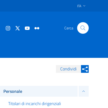
ITA
Cerca
Condividi
Condividi su Facebook
Condividi sui
Condividi su Twitter
Personale
Condividi su LinkedIn
Titolari di incarichi dirigenziali