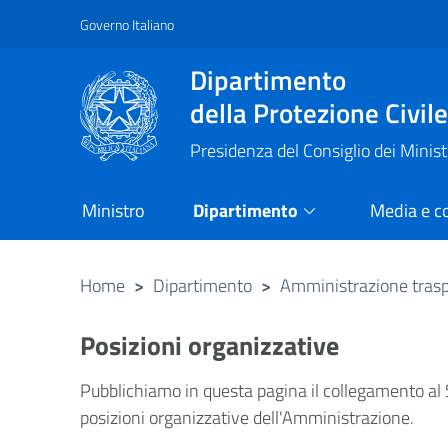
Governo Italiano
Vai al contenuto principale
Raggiungi il piè di pagina
Dipartimento
della Protezione Civil
Presidenza del Consiglio dei Minist
Ministro
Dipartimento
Media e c
Home
>
Dipartimento
>
Amministrazione tras
Posizioni organizzative
Pubblichiamo in questa pagina il collegamento al S
posizioni organizzative dell'Amministrazione.