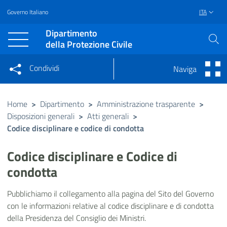
Governo Italiano
ITA
Vai al contenuto principale
Raggiungi il piè di pagina
Dipartimento
della Protezione Civile
Condividi
Naviga
Condividi sui social network
Condividi su Facebook
Condividi su Twitter
Home
>
Dipartimento
>
Amministrazione trasparente
>
Disposizioni generali
Condividi su LinkedIn
>
Atti generali
>
Codice disciplinare e codice di condotta
Codice disciplinare e Codice di
condotta
Pubblichiamo il collegamento alla pagina del Sito del Governo
con le informazioni relative al codice disciplinare e di condotta
della Presidenza del Consiglio dei Ministri.