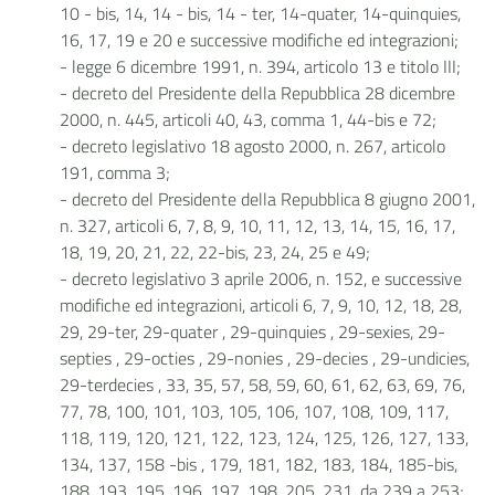
10 - bis, 14, 14 - bis, 14 - ter, 14-quater, 14-quinquies,
16, 17, 19 e 20 e successive modifiche ed integrazioni;
- legge 6 dicembre 1991, n. 394, articolo 13 e titolo III;
- decreto del Presidente della Repubblica 28 dicembre
2000, n. 445, articoli 40, 43, comma 1, 44-bis e 72;
- decreto legislativo 18 agosto 2000, n. 267, articolo
191, comma 3;
- decreto del Presidente della Repubblica 8 giugno 2001,
n. 327, articoli 6, 7, 8, 9, 10, 11, 12, 13, 14, 15, 16, 17,
18, 19, 20, 21, 22, 22-bis, 23, 24, 25 e 49;
- decreto legislativo 3 aprile 2006, n. 152, e successive
modifiche ed integrazioni, articoli 6, 7, 9, 10, 12, 18, 28,
29, 29-ter, 29-quater , 29-quinquies , 29-sexies, 29-
septies , 29-octies , 29-nonies , 29-decies , 29-undicies,
29-terdecies , 33, 35, 57, 58, 59, 60, 61, 62, 63, 69, 76,
77, 78, 100, 101, 103, 105, 106, 107, 108, 109, 117,
118, 119, 120, 121, 122, 123, 124, 125, 126, 127, 133,
134, 137, 158 -bis , 179, 181, 182, 183, 184, 185-bis,
188, 193, 195, 196, 197, 198, 205, 231, da 239 a 253;