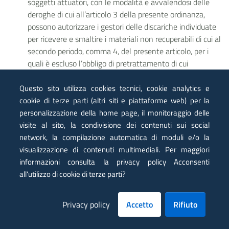
soggetti attuatori, con le modalità e avvalendosi delle
deroghe di cui all’articolo 3 della presente ordinanza,
possono autorizzare i gestori delle discariche individuate
per ricevere e smaltire i materiali non recuperabili di cui al
secondo periodo, comma 4, del presente articolo, per i
quali è escluso l’obbligo di pretrattamento di cui
all’articolo 7 del decreto legislativo 13 gennaio 2003, n.
36, anche in deroga alle tipologie individuate nel
Questo sito utilizza cookies tecnici, cookie analytics e
provvedimento autorizzativo rilasciato dalla rispettiva
cookie di terze parti (altri siti e piattaforme web) per la
Provincia, a condizione che i rispettivi direttori tecnici li
personalizzazione della home page, il monitoraggio delle
ritengano compatibili con le caratteristiche tecniche della
visite al sito, la condivisione dei contenuti sui social
discarica. ARPAE Emilia-Romagna fornirà supporto per la
network, la compilazione automatica di moduli e/o la
corretta attuazione di quanto previsto dal presente
visualizzazione di contenuti multimediali. Per maggiori
articolo.
informazioni consulta la privacy policy Acconsenti
all'utilizzo di cookie di terze parti?
ART.
6
(Procedure di approvazione dei progetti)
Privacy policy
Accetto
Rifiuto
Il Commissario delegato ed i soggetti attuatori dal
medesimo individuati provvedono all'approvazione dei