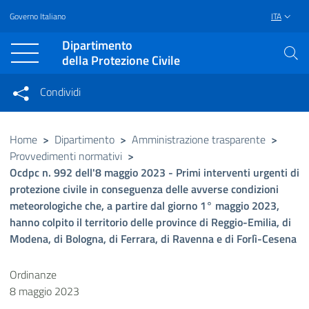
Governo Italiano
ITA
Vai al contenuto principale
Raggiungi il piè di pagina
Dipartimento
della Protezione Civile
Condividi
Condividi sui social network
Condividi su Facebook
Condividi su Twitter
Home
>
Dipartimento
>
Amministrazione trasparente
>
Provvedimenti normativi
>
Condividi su LinkedIn
Ocdpc n. 992 dell'8 maggio 2023 - Primi interventi urgenti di
protezione civile in conseguenza delle avverse condizioni
meteorologiche che, a partire dal giorno 1° maggio 2023,
hanno colpito il territorio delle province di Reggio-Emilia, di
Modena, di Bologna, di Ferrara, di Ravenna e di Forlì-Cesena
Ordinanze
8 maggio 2023