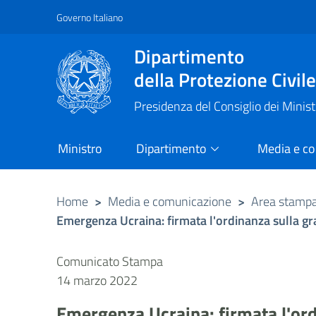
Governo Italiano
Vai al contenuto principale
Raggiungi il piè di pagina
Dipartimento
della Protezione Civil
Presidenza del Consiglio dei Minist
Ministro
Dipartimento
Media e c
Home
>
Media e comunicazione
>
Area stamp
Emergenza Ucraina: firmata l'ordinanza sulla gratui
Comunicato Stampa
14 marzo 2022
Emergenza Ucraina: firmata l'ordin