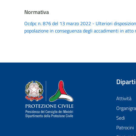
Normativa
Ocdpc n. 876 del 13 marzo 2022 - Ulteriori disposizioni u
popolazione in conseguenza degli accadimenti in atto ne
Dipart
Dipartimento della Protezione Civile
Attività
Organig
Sedi
Patrocini