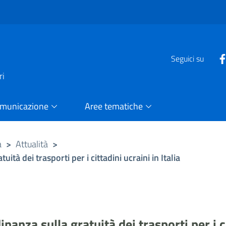
e
Seguici su
ri
omunicazione
Aree tematiche
a
>
Attualità
>
tà dei trasporti per i cittadini ucraini in Italia
anza sulla gratuità dei trasporti per i cit