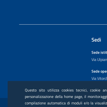
Sedi
Sede isti
Via Ulpi
Sede ope
Via Vitor
Questo sito utilizza cookies tecnici, cookie an
personalizzazione della home page, il monitoraggio
Sezione Link Utili
compilazione automatica di moduli e/o la visualiz