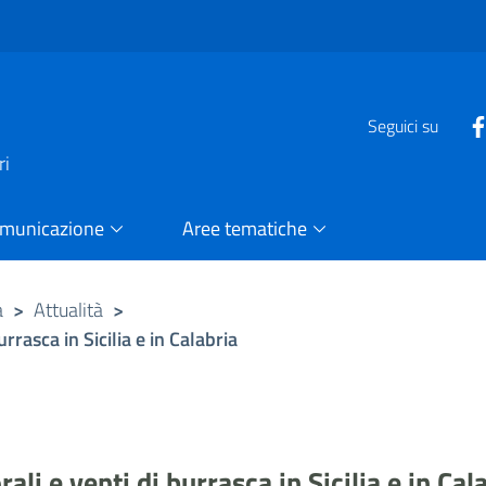
e
Seguici su
ri
omunicazione
Aree tematiche
a
>
Attualità
>
rasca in Sicilia e in Calabria
i e venti di burrasca in Sicilia e in Cal