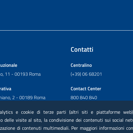
Contatti
tuzionale
Centralino
ano, 11 - 00193 Roma
(+39) 06 68201
rativa
Contact Center
chiano, 2 - 00189 Roma
800 840 840
Scrivi al Contact Center
alytics e cookie di terze parti (altri siti e piattaforme web
 delle visite al sito, la condivisione dei contenuti sui social net
zazione di contenuti multimediali. Per maggiori informazioni con