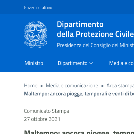
Governo Italiano
Vai al contenuto principale
Raggiungi il piè di pagina
Dipartimento
della Protezione Civil
Presidenza del Consiglio dei Minist
Ministro
Dipartimento
Media e c
Home
>
Media e comunicazione
>
Area stamp
Maltempo: ancora piogge, temporali e venti di bur
Comunicato Stampa
27 ottobre 2021
Maltempo: ancora piogge, temporal