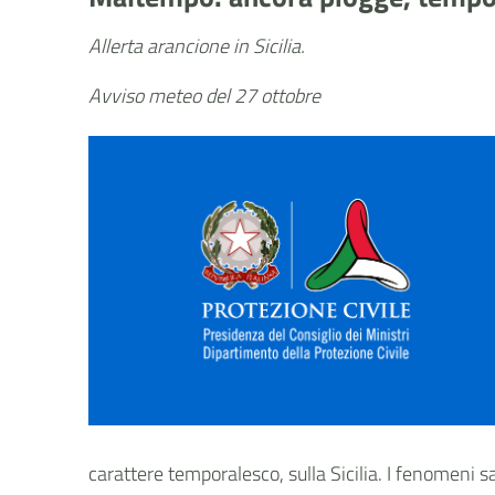
Allerta arancione in Sicilia.
Avviso meteo del 27 ottobre
carattere temporalesco, sulla Sicilia. I fenomeni s