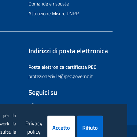
Domande e risposte
Attuazione Misure PNRR
Indirizzi di posta elettronica
Posta elettronica certificata
PEC
protezionecivile@pec.governo.it
Seguici su
Facebook
Instagram
Twitter
YouTube
Flickr
) per la
Privacy
work, la
Accetto
Rifiuto
policy
sulta la