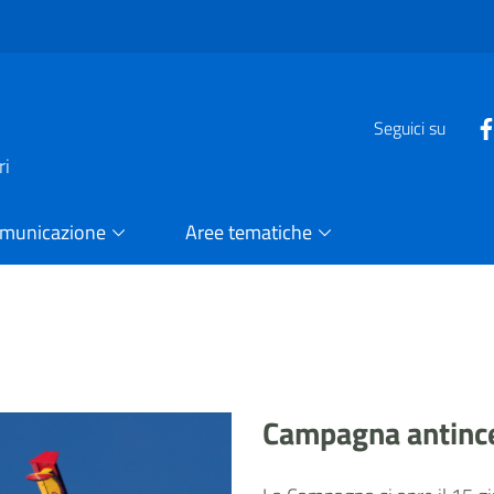
e
Seguici su
ri
omunicazione
Aree tematiche
Campagna antinc