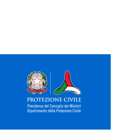
ogo DPC fondo azzurro