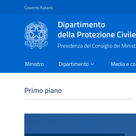
Governo Italiano
Vai al contenuto principale
Raggiungi il piè di pagina
Dipartimento
della Protezione Civil
Presidenza del Consiglio dei Minist
Ministro
Dipartimento
Media e c
Primo piano