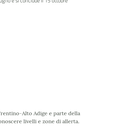
ugno e si conclude il 15 ottobre
 Trentino-Alto Adige e parte della
noscere livelli e zone di allerta.